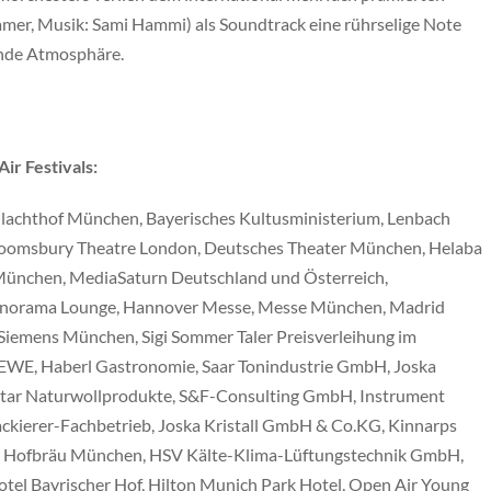
 Pamer, Musik: Sami Hammi) als Soundtrack eine rührselige Note
fende Atmosphäre.
ir Festivals:
achthof München, Bayerisches Kultusministerium, Lenbach
Bloomsbury Theatre London, Deutsches Theater München, Helaba
München, MediaSaturn Deutschland und Österreich,
anorama Lounge, Hannover Messe, Messe München, Madrid
 Siemens München, Sigi Sommer Taler Preisverleihung im
REWE, Haberl Gastronomie, Saar Tonindustrie GmbH, Joska
tar Naturwollprodukte, S&F-Consulting GmbH, Instrument
ierer-Fachbetrieb, Joska Kristall GmbH & Co.KG, Kinnarps
 Hofbräu München, HSV Kälte-Klima-Lüftungstechnik GmbH,
otel Bayrischer Hof, Hilton Munich Park Hotel, Open Air Young