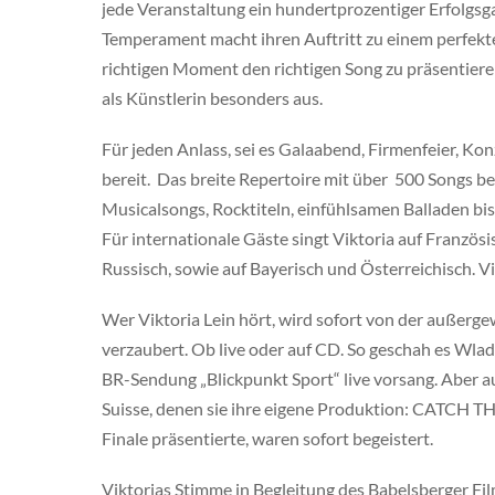
jede Veranstaltung ein hundertprozentiger Erfolgsg
Temperament macht ihren Auftritt zu einem perfekten
richtigen Moment den richtigen Song zu präsentiere
als Künstlerin besonders aus.
Für jeden Anlass, sei es Galaabend, Firmenfeier, Ko
bereit. Das breite Repertoire mit über 500 Songs b
Musicalsongs, Rocktiteln, einfühlsamen Balladen bis
Für internationale Gäste singt Viktoria auf Französis
Russisch, sowie auf Bayerisch und Österreichisch. Vi
Wer Viktoria Lein hört, wird sofort von der auße
verzaubert. Ob live oder auf CD. So geschah es Wladi
BR-Sendung „Blickpunkt Sport“ live vorsang. Aber 
Suisse, denen sie ihre eigene Produktion: CATCH T
Finale präsentierte, waren sofort begeistert.
Viktorias Stimme in Begleitung des Babelsberger Fi