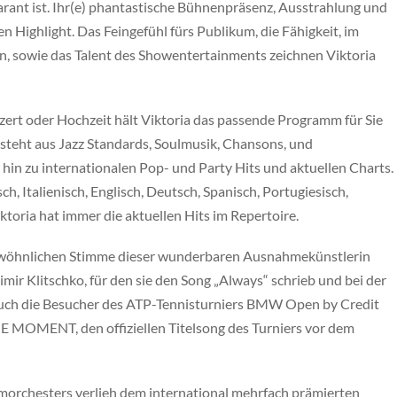
arant ist. Ihr(e) phantastische Bühnenpräsenz, Ausstrahlung und
 Highlight. Das Feingefühl fürs Publikum, die Fähigkeit, im
n, sowie das Talent des Showentertainments zeichnen Viktoria
nzert oder Hochzeit hält Viktoria das passende Programm für Sie
esteht aus Jazz Standards, Soulmusik, Chansons, und
 hin zu internationalen Pop- und Party Hits und aktuellen Charts.
ch, Italienisch, Englisch, Deutsch, Spanisch, Portugiesisch,
ktoria hat immer die aktuellen Hits im Repertoire.
rgewöhnlichen Stimme dieser wunderbaren Ausnahmekünstlerin
mir Klitschko, für den sie den Song „Always“ schrieb und bei der
auch die Besucher des ATP-Tennisturniers BMW Open by Credit
HE MOMENT, den offiziellen Titelsong des Turniers vor dem
lmorchesters verlieh dem international mehrfach prämierten