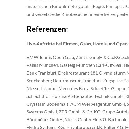
historischen Kinofilm “Bergblut” (Regie: Philipp J.
und versetzte die Kinobesucher in eine herzergrei
Referenzen:
Live-Auftritte bei Firmen, Galas, Hotels und Open A
BMW Tennis Open Gala, Zentis GmbH & Co.KG, Schl
Palais München, Gasteig München Carl-Off-Saal, 
Bank Frankfurt, Drehrestaurant 181 Olympiaturm 
Senckenberg Naturmuseum Frankfurt, Zugspitze P
Messe, Istanbul Mercedes Benz, Schaeffler Gruppe,
Schlachthof, Holzma Plattenaufteiltechnik GmbH, 
Crystal in Bodenmais, ACM Werbeagentur GmbH, S
Systems GmbH, ZPR GmbH & Co. KG, Grupp Autolack
Büromöbel GmbH, Musik Center Eid KG, Bachmaier
Hydro Systems KG, Privatbrauerei J.K. Falter KG, H