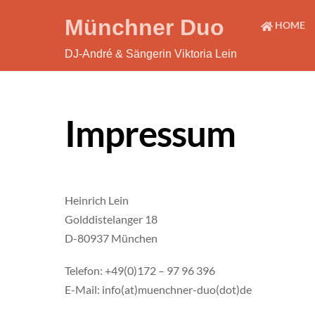
Skip
Münchner Duo
HOME
to
content
DJ-André & Sängerin Viktoria Lein
Impressum
Heinrich Lein
Golddistelanger 18
D-80937 München
Telefon: +49(0)172 – 97 96 396
E-Mail: info(at)muenchner-duo(dot)de