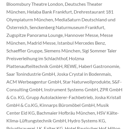
Bloomsbury Theatre London, Deutsches Theater
München, Helaba Bank Frankfurt, Drehrestaurant 181
Olympiaturm München, MediaSaturn Deutschland und
Österreich, Senckenberg Naturmuseum Frankfurt,
Zugspitze Panorama Lounge, Hannover Messe, Messe
München, Madrid Messe, Istanbul Mercedes Benz,
Schaeffler Gruppe, Siemens München, Sigi Sommer Taler
Preisverleihung im Schlachthof, Holzma
Plattenaufteiltechnik GmbH, REWE, Haberl Gastronomie,
Saar Tonindustrie GmbH, Joska Crystal in Bodenmais,
ACM Werbeagentur GmbH, Star Naturwollprodukte, S&F-
Consulting GmbH, Instrument Systems GmbH, ZPR GmbH
& Co. KG, Grupp Autolackierer-Fachbetrieb, Joska Kristall
GmbH & Co.KG, Kinnarps Büromöbel GmbH, Musik
Center Eid KG, Bachmaier Hofbräu München, HSV Kälte-
Klima-Lüftungstechnik GmbH, Hydro Systems KG,
Privatbrauerei J.K. Falter KG, Hotel Bayrischer Hof, Hilton