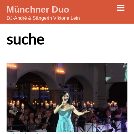
Skip
Men
Münchner Duo
to
DJ-André & Sängerin Viktoria Lein
content
suche
Gallery