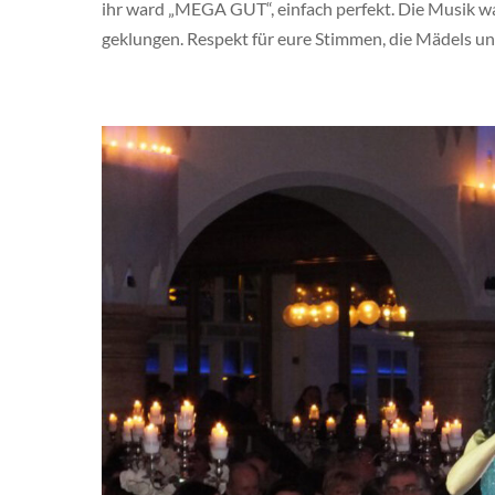
ihr ward „MEGA GUT“, einfach perfekt. Die Musik war
geklungen. Respekt für eure Stimmen, die Mädels und
Gallery