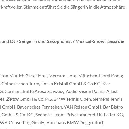
g kraftvollen Stimme entführt Sie die Sängerin in die Atmosphäre
 und DJ / Sängerin und Saxophonist / Musical-Show: „Sissi die
ilton Munich Park Hotel, Mercure Hotel München, Hotel Konig
m Chinesischen Turm, Joska Kristall GmbH & Co.KG, Star
, Carmenahütte Arosa Schweiz, Audio Vision Palma, Artist
bH,
Zentis
GmbH & Co. KG, BMW Tennis Open, Siemens Tennis
l GmbH, Bayerisches Fernsehen, YAN Reisen GmbH, Bar Bistro
mbH & Co. KG, Seehotel Leoni, Privatbrauerei J.K. Falter KG,
, S&F-Consulting GmbH, Autohaus BMW Deggendorf,