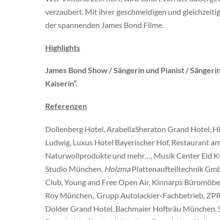
verzaubert. Mit ihrer geschmeidigen und gleichzeiti
der spannenden James Bond Filme.
Highlights
James Bond Show / Sängerin und Pianist / Sängerin
Kaiserin“.
Referenzen
Dollenberg Hotel, ArabellaSheraton Grand Hotel, H
Ludwig, Luxus Hotel Bayerischer Hof, Restaurant a
Naturwollprodukte und mehr…, Musik Center Eid KG
Studio München,
Holzma
Plattenaufteiltechnik Gm
Club, Young and Free Open Air, Kinnarps Büromöbe
Roy München, Grupp Autolackier-Fachbetrieb, ZPR G
Dolder Grand Hotel, Bachmaier Hofbräu München