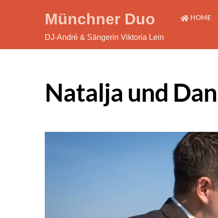
Skip
Münchner Duo
HOME
to
content
DJ-André & Sängerin Viktoria Lein
Natalja und Dan
Gallery