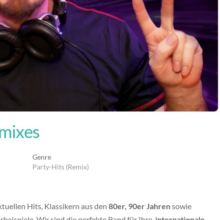
emixes
Genre
Party-Hits (Remix)
tuellen Hits, Klassikern aus den
80er, 90er Jahren
sowie
rbeispiele. Wir sind die perfekte Band für Ihre
internationale