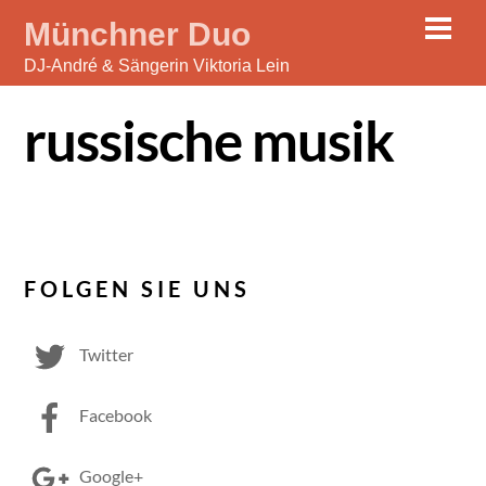
Skip
Men
Münchner Duo
to
DJ-André & Sängerin Viktoria Lein
content
russische musik
FOLGEN SIE UNS
Twitter
Facebook
Google+